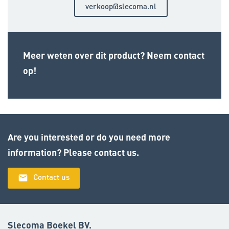
verkoop@slecoma.nl
Meer weten over dit product? Neem contact
op!
Are you interested or do you need more
information? Please contact us.
email
Contact us
Slecoma Boekel BV.