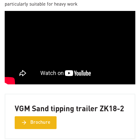
particularly suitable for heavy work
VGM Sand tipping trailer ZK18-2
arrow_forward
Brochure