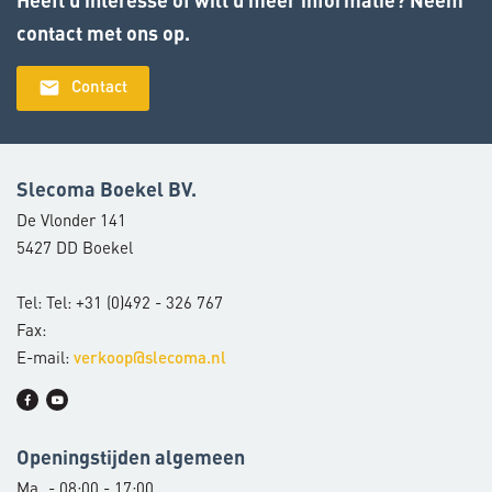
contact met ons op.
email
Contact
Slecoma Boekel BV.
De Vlonder 141
5427 DD Boekel
Tel: Tel: +31 (0)492 - 326 767
Fax:
E-mail:
verkoop@slecoma.nl
Openingstijden algemeen
Ma
- 08:00 - 17:00