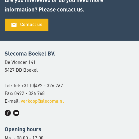
information? Please contact us.
email
Contact us
Slecoma Boekel BV.
De Vlonder 141
5427 DD Boekel
Tel: Tel: +31 (0)492 - 326 767
Fax: 0492 - 326 768
E-mail:
verkoop@slecoma.nl
Opening hours
Ma
- 08:00 - 17:00