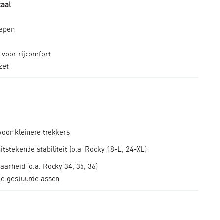
taal
iepen
 voor rijcomfort
zet
voor kleinere trekkers
itstekende stabiliteit (o.a. Rocky 18-L, 24-XL)
arheid (o.a. Rocky 34, 35, 36)
le gestuurde assen