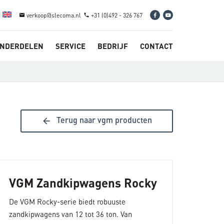
verkoop@slecoma.nl
+31 (0)492 - 326 767
email
phone
NDERDELEN
SERVICE
BEDRIJF
CONTACT
arrow_back
Terug naar vgm producten
VGM Zandkipwagens Rocky
De VGM Rocky-serie biedt robuuste
zandkipwagens van 12 tot 36 ton. Van