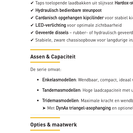
✔ Taps toelopende laadbakken uit slijtvast
Hardox-s
✔
Hydraulisch bedienbare steunpoot
✔
Cardanisch opgehangen kipcilinder
voor stabiel k
✔
LED-verlichting
voor optimale zichtbaarheid
✔
Geveerde dissels
– rubber- of hydraulisch geveerd
✔ Stabiele, zware chassisopbouw voor langdurige in
Assen & Capaciteit
De serie omvat:
Enkelasmodellen
: Wendbaar, compact, ideaal 
Tandemasmodellen
: Hoge laadcapaciteit met u
Tridemasmodellen
: Maximale kracht en wendba
➤ Met
DynAx triangel-asophanging
en optione
Opties & maatwerk