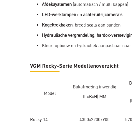
Afdeksystemen
(automatisch / multi kappen)
LED-werklampen
en
achteruitrijcamera’s
Kogeltrekhaken
, breed scala aan banden
Hydraulische vergrendeling
,
hardox-verstevigi
Kleur, opbouw en hydrauliek aanpasbaar naar
VGM Rocky-Serie Modellenoverzicht
B
Bakafmeting inwendig
Model
(LxBxH) MM
Rocky 14
4300x2200x900
57