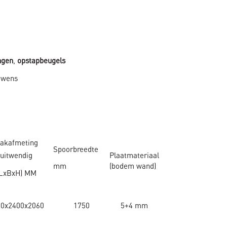
ngen
,
opstapbeugels
 wens
akafmeting
Spoorbreedte
uitwendig
Plaatmateriaal
mm
(bodem
wand)
(LxBxH) MM
00x2400x2060
1750
5+4 mm