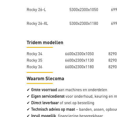
Rocky 26-L
5300x2300x1050
69
Rocky 26-XL
5300x2300x1180
69
Tridem modellen
Rocky 34
6600x2300x1050
8290
Rocky 35
6600x2300x1130
8290
Rocky 36
6600x2300x1180
8290
Waarom Slecoma
✔
Grote voorraad
aan machines en onderdelen
✔
Eigen servicedienst
voor onderhoud, keuring en 
✔
Direct leverbaar
of snel op bestelling
✔
Technisch advies op maat
– banden, assen, opbou
✔
Inruil mogelijk
, financiering bespreekbaar