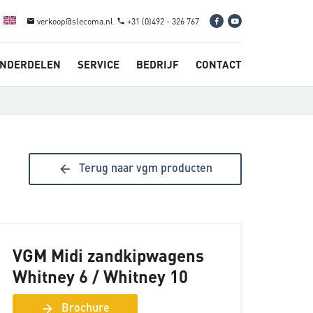
verkoop@slecoma.nl
+31 (0)492 - 326 767
email
phone
NDERDELEN
SERVICE
BEDRIJF
CONTACT
arrow_back
Terug naar vgm producten
VGM Midi zandkipwagens
Whitney 6 / Whitney 10
arrow_forward
Brochure