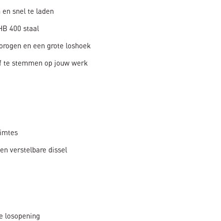
 en snel te laden
 HB 400 staal
jorogen en een grote loshoek
f te stemmen op jouw werk
uimtes
n verstelbare dissel
e losopening