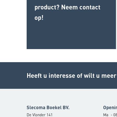
product? Neem contact
op!
Heeft u interesse of wilt u mee
Slecoma Boekel BV.
Openi
De Vlonder 141
Ma
- 08