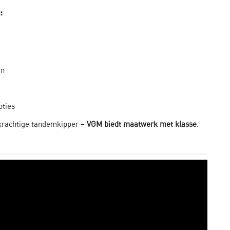
:
en
pties
 krachtige tandemkipper –
VGM biedt maatwerk met klasse
.