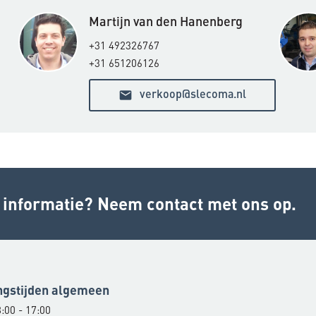
Martijn van den Hanenberg
+31 492326767
+31 651206126
email
verkoop@slecoma.nl
r informatie? Neem contact met ons op.
ngstijden algemeen
:00 - 17:00