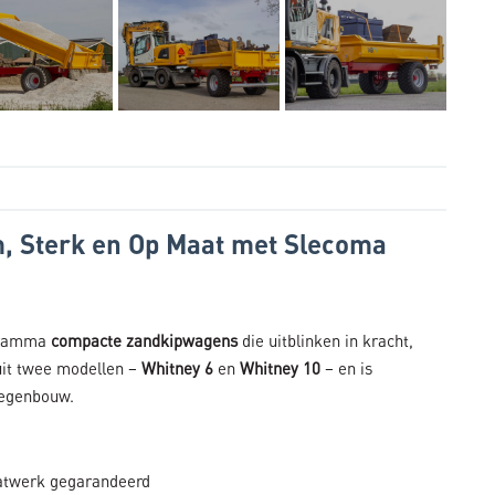
, Sterk en Op Maat met Slecoma
ogramma
compacte zandkipwagens
die uitblinken in kracht,
uit twee modellen –
Whitney 6
en
Whitney 10
– en is
wegenbouw.
aatwerk gegarandeerd