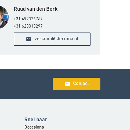
Ruud van den Berk
+31 492326767
+31 623310297
email
verkoop@slecoma.nl
email
Contact
Snel naar
Occasions