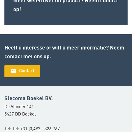
Meer weten over dit product? Neem contact
op!
Heeft u interesse of wilt u meer informatie? Neem
contact met ons op.
email
Contact
Slecoma Boekel BV.
De Vlonder 141
5427 DD Boekel
Tel: Tel: +31 (0)492 - 326 767