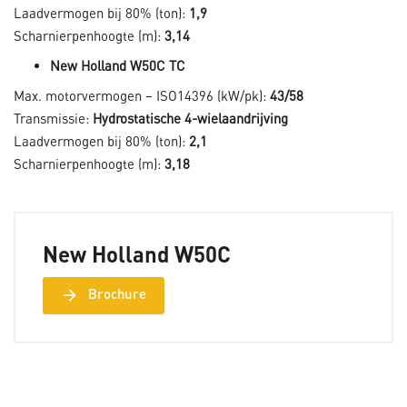
Laadvermogen bij 80% (ton):
1,9
Scharnierpenhoogte (m):
3,14
New Holland W50C TC
Max. motorvermogen – ISO14396 (kW/pk):
43/58
Transmissie:
Hydrostatische 4-wielaandrijving
Laadvermogen bij 80% (ton):
2,1
Scharnierpenhoogte (m):
3,18
New Holland W50C
arrow_forward
Brochure