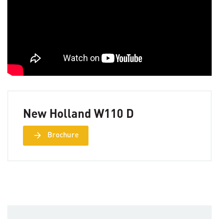
New Holland W110 D
arrow_forward
Brochure