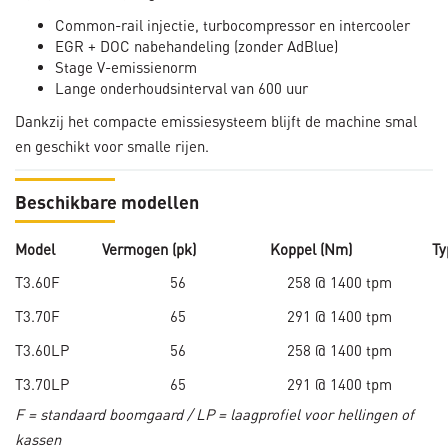
Common-rail injectie, turbocompressor en intercooler
EGR + DOC nabehandeling (zonder AdBlue)
Stage V-emissienorm
Lange onderhoudsinterval van 600 uur
Dankzij het compacte emissiesysteem blijft de machine smal
en geschikt voor smalle rijen.
Beschikbare modellen
Model
Vermogen (pk)
Koppel (Nm)
Ty
T3.60F
56
258 @ 1400 tpm
T3.70F
65
291 @ 1400 tpm
T3.60LP
56
258 @ 1400 tpm
T3.70LP
65
291 @ 1400 tpm
F = standaard boomgaard / LP = laagprofiel voor hellingen of
kassen