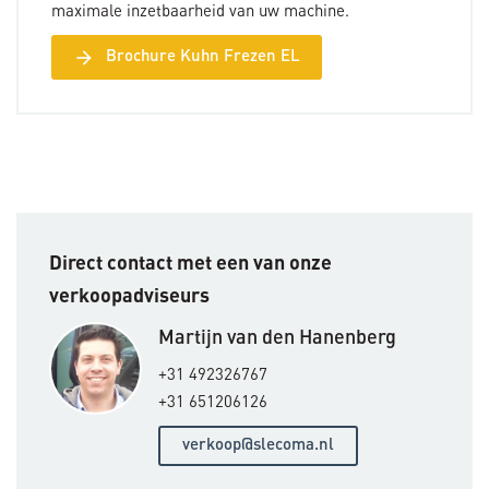
maximale inzetbaarheid van uw machine.
arrow_forward
Brochure Kuhn Frezen EL
Direct contact met een van onze
verkoopadviseurs
Martijn van den Hanenberg
+31 492326767
+31 651206126
verkoop@slecoma.nl