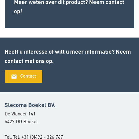
Meer weten over dit product? Neem contact
op!
Heeft u interesse of wilt u meer informatie? Neem
contact met ons op.
email
Contact
Slecoma Boekel BV.
De Vlonder 141
5427 DD Boekel
Tel: Tel: +31 (0)492 - 326 767