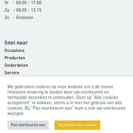
Vr
- 08:00 - 17:00
Za
- 08:00 - 12:15
Zo
- Gesloten
Snel naar
Occasions
Producten
Onderdelen
Service
Bedrijf
We gebruiken cookies op onze website om u de meest
Contact
relevante ervaring te bieden door uw voorkeuren en
herhaalde bezoeken te onthouden. Door op "Alle cookies
accepteren" te klikken, stemt u in met het gebruik van alle
cookies. Bij "Pas voorkeuren aan" kunt u ook uw voorkeuren
Algemene voorwaarden
Privacyverklaring
wijzigen.
Pas voorkeuren aan
Accepteer alle cookies