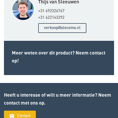
Thijs van Sleeuwen
+31 492326767
+31 622143292
verkoop@slecoma.nl
Meer weten over dit product? Neem contact
op!
Heeft u interesse of wilt u meer informatie? Neem
contact met ons op.
email
Contact