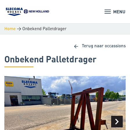
MENU
>
Onbekend Palletdrager
Home
arrow_back
Terug naar occassions
Onbekend Palletdrager