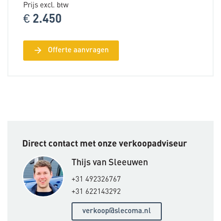
Prijs excl. btw
€ 2.450
arrow_forward
Offerte aanvragen
Direct contact met onze verkoopadviseur
Thijs van Sleeuwen
+31 492326767
+31 622143292
verkoop@slecoma.nl