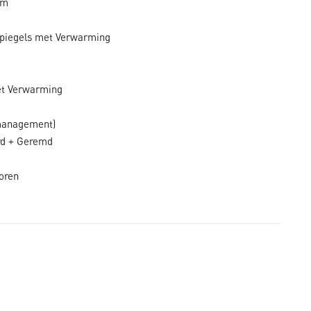
rm
Spiegels met Verwarming
et Verwarming
management)
rd + Geremd
oren