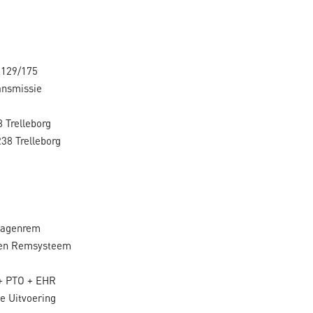
 129/175
nsmissie
 Trelleborg
38 Trelleborg
wagenrem
gen Remsysteem
 + PTO + EHR
e Uitvoering