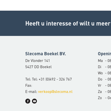
Heeft u interesse of wilt u mee
Slecoma Boekel BV.
Openi
De Vlonder 141
Ma
- 08
5427 DD Boekel
Di
- 08
Wo
- 08
Tel: Tel: +31 (0)492 - 326 767
Do
- 08
Fax:
Vr
- 08
E-mail:
Za
- 08
verkoop@slecoma.nl
Zo
- G