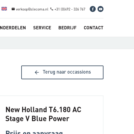
verkoop@slecoma.nl
+31 (0)492 - 326 767
email
phone
NDERDELEN
SERVICE
BEDRIJF
CONTACT
arrow_back
Terug naar occassions
New Holland T6.180 AC
Stage V Blue Power
Prijs op aanvraag