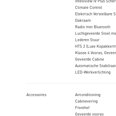
Intelliview IV Plus Sche
Climate Control
Elektrisch Verstelbare 
Dakraam
Radio met Bluetooth
Luchtgeveerde Stoel m
Lederen Stuur
HTS 2 (Luxe Kopakker
Klasse 4 Vooras, Gevee
Geveerde Cabine
Automatische Stabilisat
LED-Werkverlichting
Accessoires
Airconditioning
Cabinevering
Fronthef
Geveerde vooras