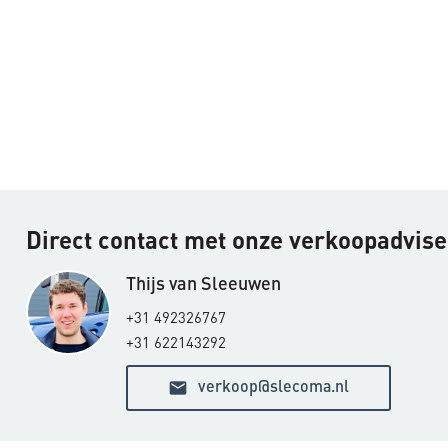
Direct contact met onze verkoopadvis
Thijs van Sleeuwen
+31 492326767
+31 622143292
email
verkoop@slecoma.nl