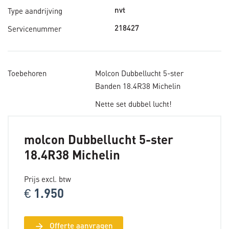
Type aandrijving
nvt
Servicenummer
218427
Toebehoren
Molcon Dubbellucht 5-ster
Banden 18.4R38 Michelin
Nette set dubbel lucht!
molcon Dubbellucht 5-ster
18.4R38 Michelin
Prijs excl. btw
€ 1.950
arrow_forward
Offerte aanvragen