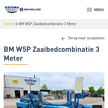
MENU
>
BM W5P Zaaibedcombinatie 3 Meter
Home
arrow_back
Terug naar occassions
BM W5P Zaaibedcombinatie 3
Meter