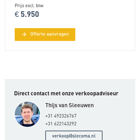
Prijs excl. btw
€ 5.950
arrow_forward
Offerte aanvragen
Direct contact met onze verkoopadviseur
Thijs van Sleeuwen
+31 492326767
+31 622143292
verkoop@slecoma.nl