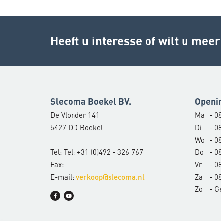
Heeft u interesse of wilt u mee
Slecoma Boekel BV.
Openi
De Vlonder 141
Ma
- 08
5427 DD Boekel
Di
- 08
Wo
- 08
Tel: Tel: +31 (0)492 - 326 767
Do
- 08
Fax:
Vr
- 08
E-mail:
Za
- 08
verkoop@slecoma.nl
Zo
- G