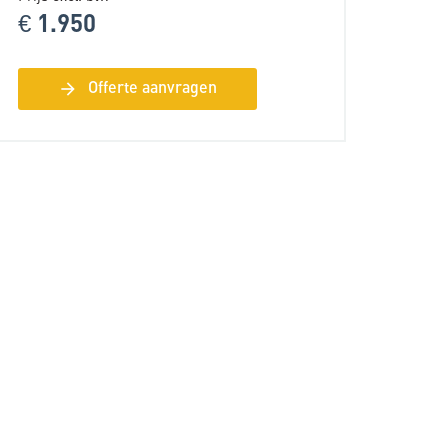
€ 1.950
arrow_forward
Offerte aanvragen