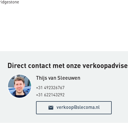
ridgestone
Direct contact met onze verkoopadvis
Thijs van Sleeuwen
+31 492326767
+31 622143292
email
verkoop@slecoma.nl