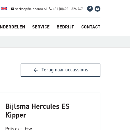
verkoop@slecoma.nl
+31 (0)492 - 326 767
email
phone
NDERDELEN
SERVICE
BEDRIJF
CONTACT
arrow_back
Terug naar occassions
Bijlsma Hercules ES
Kipper
Prijs excl. btw