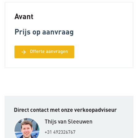
Avant
Prijs op aanvraag
arrow_forward
Offerte aanvragen
Direct contact met onze verkoopadviseur
Thijs van Sleeuwen
+31 492326767