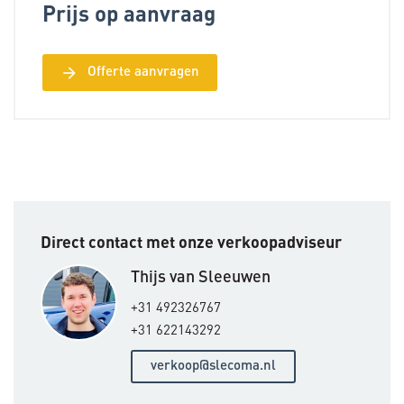
Prijs op aanvraag
arrow_forward
Offerte aanvragen
Direct contact met onze verkoopadviseur
Thijs van Sleeuwen
+31 492326767
+31 622143292
verkoop@slecoma.nl